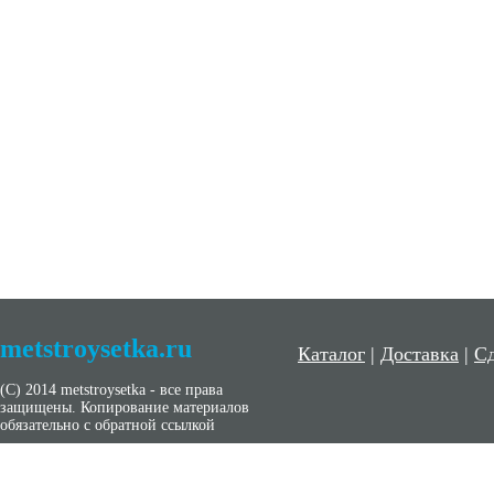
metstroysetka.ru
Каталог
|
Доставка
|
Сд
(С) 2014 metstroysetka - все права
защищены. Копирование материалов
обязательно с обратной ссылкой