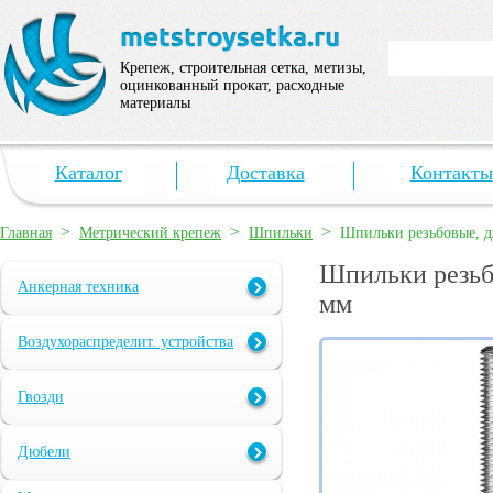
Крепеж, строительная сетка, метизы,
оцинкованный прокат, расходные
материалы
Каталог
Доставка
Контакты
>
>
>
Главная
Метрический крепеж
Шпильки
Шпильки резьбовые, д
Шпильки резьб
Анкерная техника
мм
Воздухораспределит. устройства
Гвозди
Дюбели