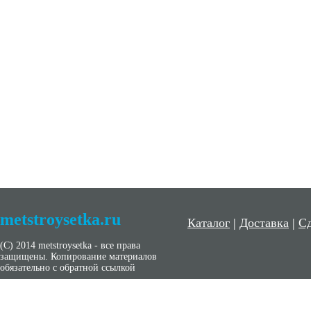
metstroysetka.ru
Каталог
|
Доставка
|
Сд
(С) 2014 metstroysetka - все права
защищены. Копирование материалов
обязательно с обратной ссылкой