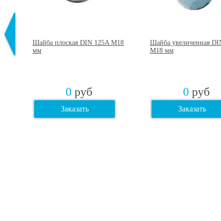
2
Шайба плоская DIN 125A М18
Шайба увеличенная DI
75
мм
М18 мм
0
руб
0
руб
Заказать
Заказать