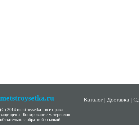
metstroysetka.ru
Каталог
|
Доставка
|
Сд
(С) 2014 metstroysetka - все права
защищены. Копирование материалов
обязательно с обратной ссылкой