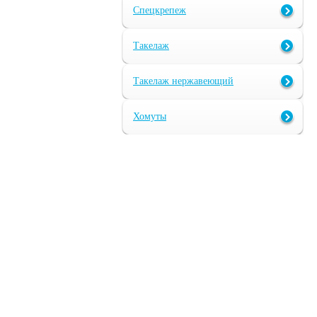
Спецкрепеж
Такелаж
Такелаж нержавеющий
Хомуты