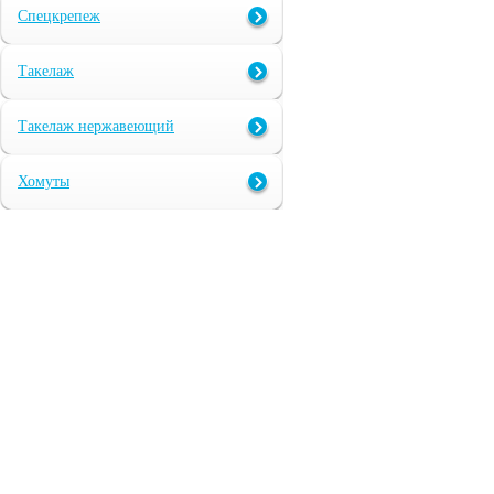
Спецкрепеж
Такелаж
Такелаж нержавеющий
Хомуты