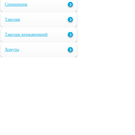
Спецкрепеж
Такелаж
Такелаж нержавеющий
Хомуты