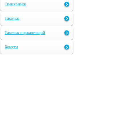
Спецкрепеж
Такелаж
Такелаж нержавеющий
Хомуты