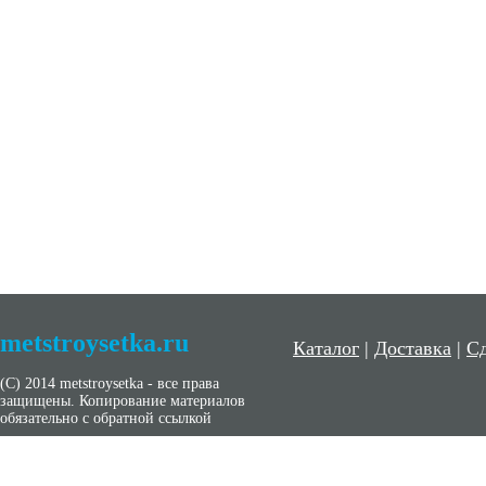
metstroysetka.ru
Каталог
|
Доставка
|
Сд
(С) 2014 metstroysetka - все права
защищены. Копирование материалов
обязательно с обратной ссылкой