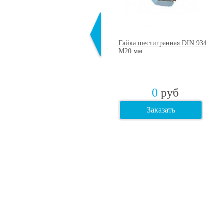
Шпильки резьбовые, длина 2
Гайка шестигранная DIN 934
метра, оцинкованные DIN 975
М20 мм
20х2000 мм
0
руб
0
руб
Заказать
Заказать