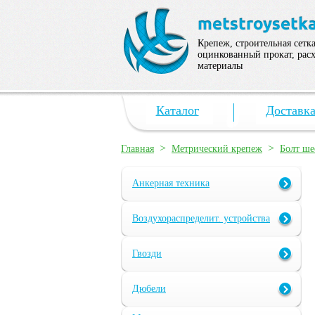
Крепеж, строительная сетка
оцинкованный прокат, рас
материалы
Каталог
Доставк
>
>
Главная
Метрический крепеж
Болт ш
Анкерная техника
Воздухораспределит. устройства
Гвозди
Дюбели