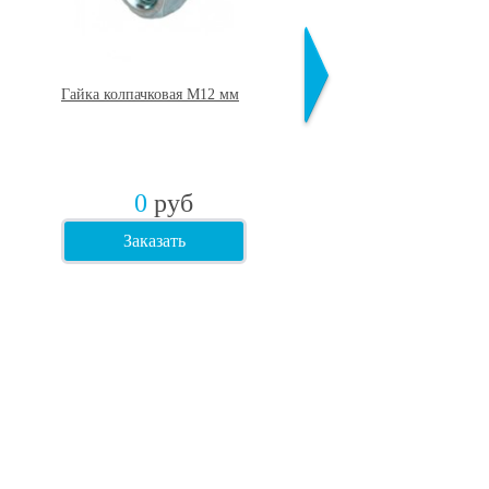
Гайка колпачковая М12 мм
Шайба плоская DIN 125
мм
0
руб
0
руб
Заказать
Заказать