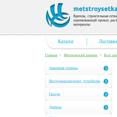
Крепеж, строительная сетка
оцинкованный прокат, рас
материалы
Каталог
Доставк
>
>
Главная
Метрический крепеж
Болт ш
Анкерная техника
Воздухораспределит. устройства
Гвозди
Дюбели