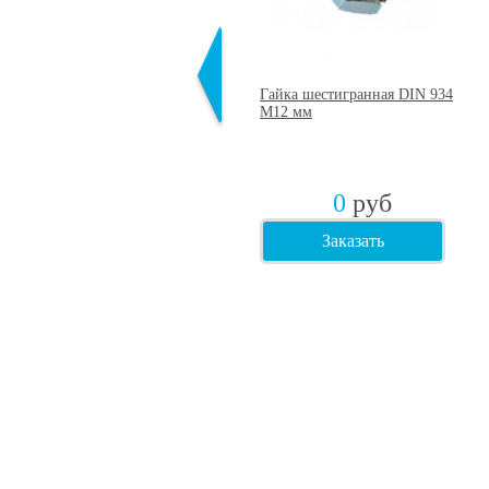
Шпильки резьбовые, длина 3
Гайка шестигранная DIN 934
метра, оцинкованные DIN 975
М12 мм
12х3000 мм
0
руб
0
руб
Заказать
Заказать