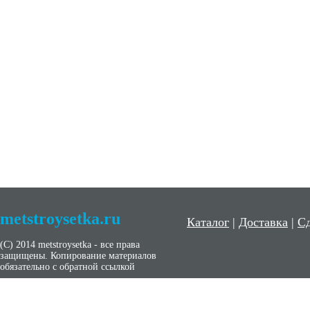
metstroysetka.ru
Каталог
|
Доставка
|
Сд
(С) 2014 metstroysetka - все права
защищены. Копирование материалов
обязательно с обратной ссылкой