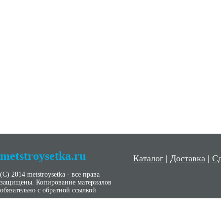
metstroysetka.ru
Каталог
|
Доставка
|
Сд
(С) 2014 metstroysetka - все права
защищены. Копирование материалов
обязательно с обратной ссылкой