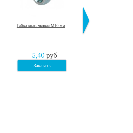
Гайка колпачковая М10 мм
Гайка DIN 934 мелкая ре
желтопассированная М1
мм
5,40
руб
0
руб
Заказать
Заказать