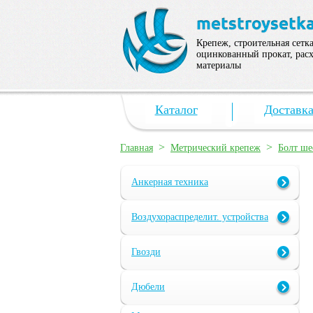
Крепеж, строительная сетка
оцинкованный прокат, рас
материалы
Каталог
Доставк
>
>
Главная
Метрический крепеж
Болт ш
Анкерная техника
Воздухораспределит. устройства
Гвозди
Дюбели