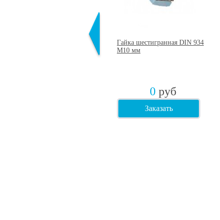
Шпильки резьбовые, длина 3
Гайка шестигранная DIN 934
метра, оцинкованные DIN 975
М10 мм
10х3000 мм
0
руб
0
руб
Заказать
Заказать