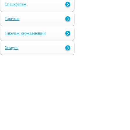
Спецкрепеж
Такелаж
Такелаж нержавеющий
Хомуты