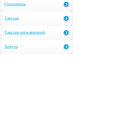
Спецкрепеж
Такелаж
Такелаж нержавеющий
Хомуты