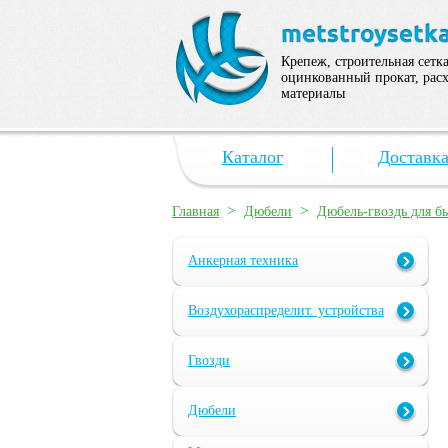
Крепеж, строительная сетка
оцинкованный прокат, рас
материалы
Каталог
Доставк
>
>
Главная
Дюбели
Дюбель-гвоздь для б
Анкерная техника
Воздухораспределит. устройства
Гвозди
Дюбели