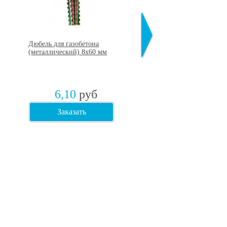
Дюбель для газобетона
Шайба для утеплителя D
(металлический) 8х60 мм
рондоль 50 мм
6,10
руб
0
руб
Заказать
Заказать