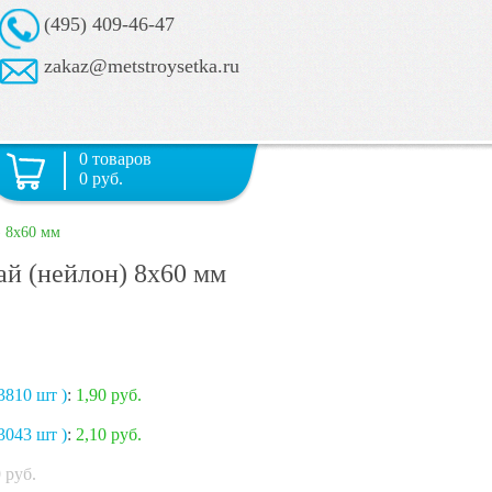
(495) 409-46-47
zakaz@metstroysetka.ru
0 товаров
0 руб.
) 8х60 мм
ай (нейлон) 8х60 мм
3810 шт )
:
1,90 руб.
3043 шт )
:
2,10 руб.
0
руб.