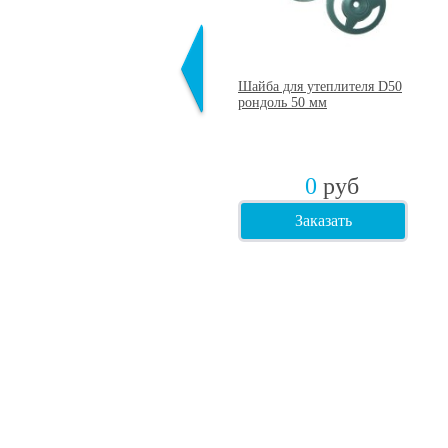
Дюбель для газобетона
Шайба для утеплителя D50
(металлический) 8х60 мм
рондоль 50 мм
6,10
руб
0
руб
Заказать
Заказать