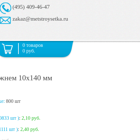
(495) 409-46-47
zakaz@metstroysetka.ru
0 товаров
0 руб.
ржнем 10х140 мм
ке:
800 шт
0833 шт )
:
2,10 руб.
1111 шт )
:
2,40 руб.