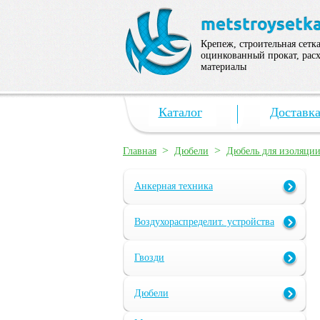
Крепеж, строительная сетка
оцинкованный прокат, рас
материалы
Каталог
Доставк
>
>
Главная
Дюбели
Дюбель для изоляци
Анкерная техника
Воздухораспределит. устройства
Гвозди
Дюбели