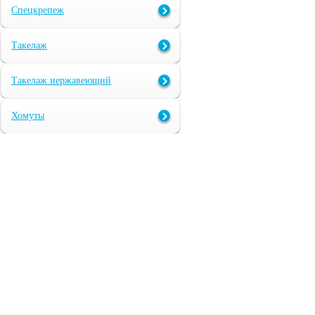
Спецкрепеж
Такелаж
Такелаж нержавеющий
Хомуты