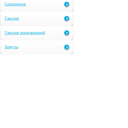
Спецкрепеж
Такелаж
Такелаж нержавеющий
Хомуты