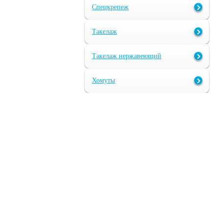
Спецкрепеж
Такелаж
Такелаж нержавеющий
Хомуты