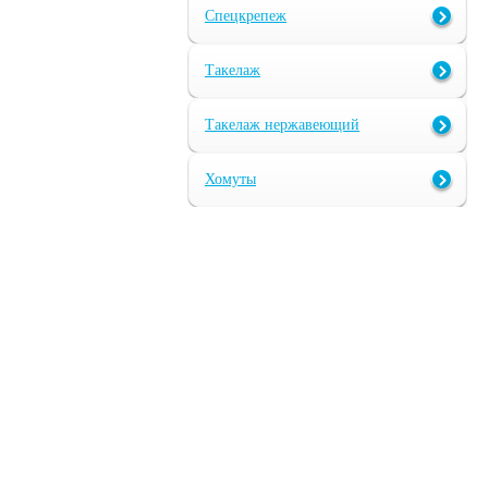
Спецкрепеж
Такелаж
Такелаж нержавеющий
Хомуты