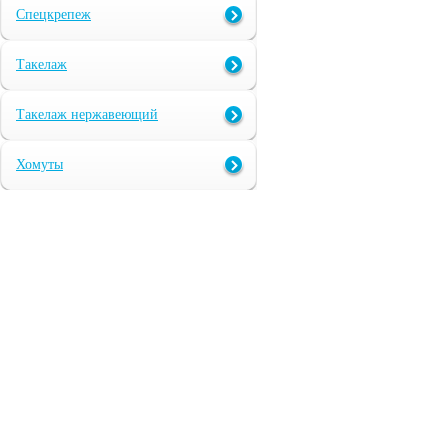
Спецкрепеж
Такелаж
Такелаж нержавеющий
Хомуты