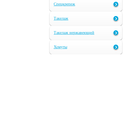
Спецкрепеж
Такелаж
Такелаж нержавеющий
Хомуты