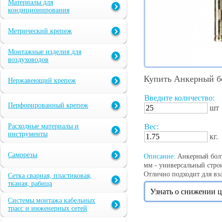
Материалы для
кондиционирования
Метрический крепеж
Монтажные изделия для
воздуховодов
Купить Анкерный б
Нержавеющий крепеж
Введите количество:
Перфорированный крепеж
шт
Расходные материалы и
Вес:
инструменты
кг.
Саморезы
Описание:
Анкерный болт 
мм - универсальный стро
Отлично подходит для вза
Сетка сварная, пластиковая,
тканая, рабица
Узнать о снижении 
Системы монтажа кабельных
трасс и инженерных сетей