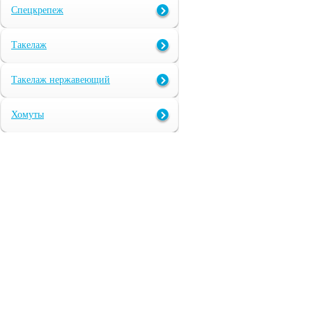
Спецкрепеж
Такелаж
Такелаж нержавеющий
Хомуты