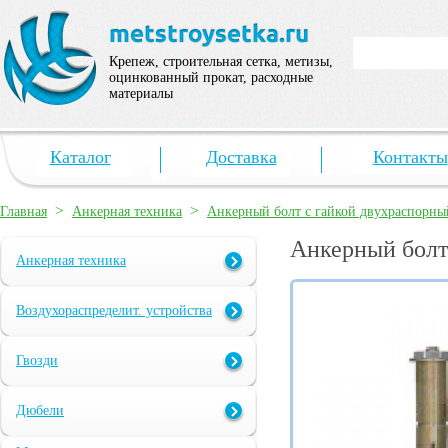
Крепеж, строительная сетка, метизы,
оцинкованный прокат, расходные
материалы
Каталог
Доставка
Контакты
>
>
Главная
Анкерная техника
Анкерный болт с гайкой двухраспорны
Анкерный болт
Анкерная техника
Воздухораспределит. устройства
Гвозди
Дюбели