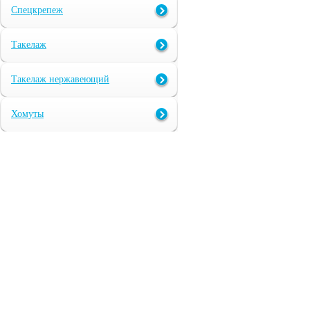
Спецкрепеж
Такелаж
Такелаж нержавеющий
Хомуты